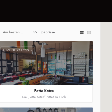
view_stream
view_module
Am besten Bewertet
52 Ergebnisse
JETZT GESCHLOSSEN
Fette Katze
Die „Fette Katze“ bittet zu Tisch
0371 3342334-0