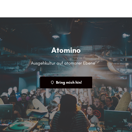
menu
Atomino
Ausgehkultur auf atomarer Ebene
Bring mich hin!