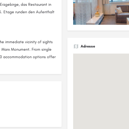
 Erzgebirge, das Restaurant in
 5. Etage runden den Aufenthalt
the immediate vicinity of sights
Adresse
arl Marx Monument. From single
 100 accommodation options offer