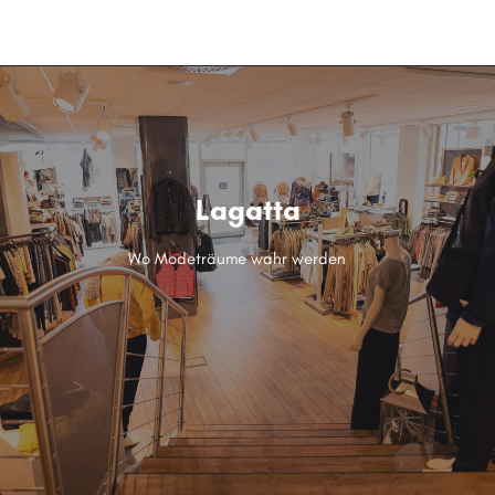
menu
Lagatta
Wo Modeträume wahr werden