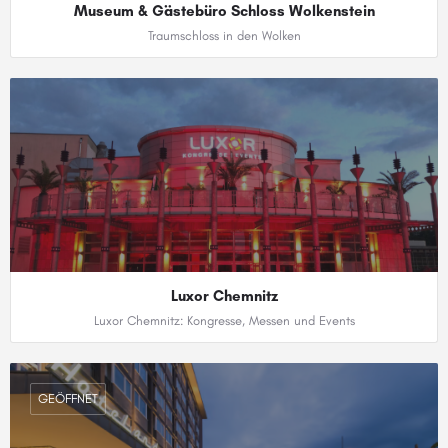
Museum & Gästebüro Schloss Wolkenstein
Traumschloss in den Wolken
‭037369 87123‬
Luxor Chemnitz
Luxor Chemnitz: Kongresse, Messen und Events
0371 66619811
GEÖFFNET