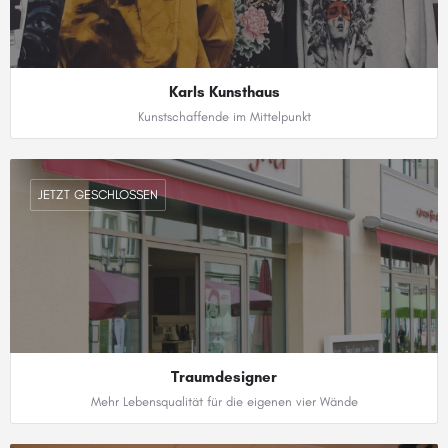
Karls Kunsthaus
Kunstschaffende im Mittelpunkt
0162 9753242
JETZT GESCHLOSSEN
Traumdesigner
Mehr Lebensqualität für die eigenen vier Wände
0371 91888590